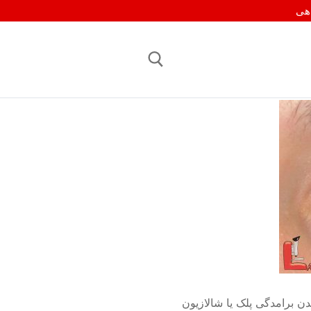
اهی
جستجو برای:
 برامدگی پلک یا شالازیون