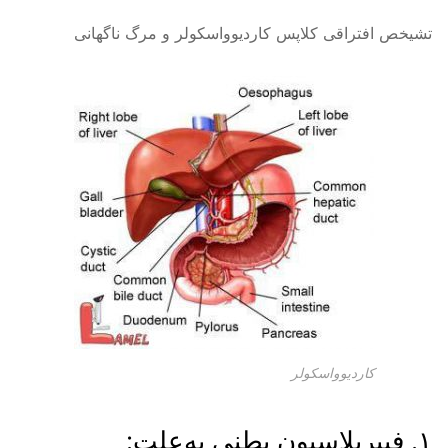
تشيخص افتراقى کلاپس کارديوواسکولر و مرگ ناگهانى
کارديوواسکولر
۱. فيبريلاسيون بطنى به‌علت: