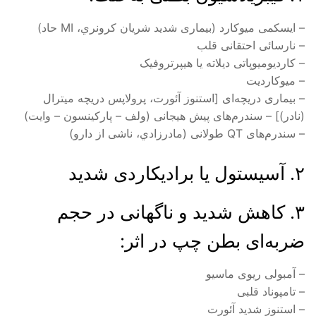
– ايسکمى ميوکارد (بيمارى شديد شريان کرونري، MI حاد)
– نارسائى احتقانى قلب
– کارديوميوپاتى ديلاته يا هيپرتروفيک
– ميوکارديت
– بيمارى دريچه‌اى [استنوز آئورت، پرولاپس دريچه ميترال
(نادر)] – سندرم‌هاى پيش هيجانى (ولف – پارکينسون – وايت)
– سندرم‌هاى QT طولانى (مادرزادي، ناشى از دارو)
۲. آسيستول يا براديکاردى شديد
۳. کاهش شديد و ناگهانى در حجم
ضربه‌اى بطن چپ در اثر:
– آمبولى ريوى ماسيو
– تامپوناد قلبى
– استنوز شديد آئورت