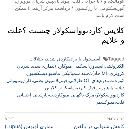
اتوماتيک، و / يا جراحى قلب (پيوند باى‌پس شريان کرونري،
آنوريسکتومي، يا رزکسيون / برداشت مرکز آريتمي) ممکن
است لازم باشد.
کلاپس کارديوواسکولار چیست ؟علت
و علایم
Tagged
آسيستول يا براديکاردى شديد
،
اختلالات
الکتروليتى
،
اسيدوز
،
ايسکمى ميوکارد (بيمارى شديد شريان
کرونري، MI حاد)
،
تخليه سمپاتيکى ماسيو
،
ديسکسيون
آئورت
،
سندرم‌هاى QT طولانى
،
فيبريلاسيون بطني
،
کارديوميوپاتى
ديلاته يا هيپرتروفيک
،
کارديوواسکولر
،
کلاپس
کارديوواسکولار
،
مرگ ناگهانى
،
ميوکارديت
،
نارسائى احتقانى
قلب
،
هيپوکسمي
راهبری
NEXT
PREVIOUS
نوشته
Next
Previous
کاهش شنوایی در بالغین
بیماری لوپوس (Lupus)