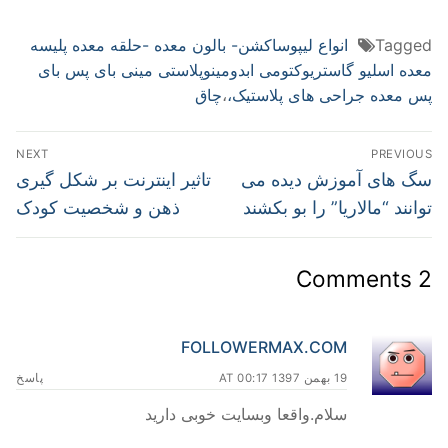
Tagged
انواع لیپوساکشن- بالون معده -حلقه معده پلیسه
معده اسلیو گاستریوکتومی ابدومینوپلاستی مینی بای پس بای
پس معده جراحی های پلاستیک،
،
چاق
راهبری
NEXT
PREVIOUS
نوشته
Next
Previous
سگ‌ های آموزش دیده می
تاثیر اینترنت بر شکل گیری
post:
post:
توانند “مالاریا” را بو بکشند
ذهن و شخصیت کودک
2 Comments
FOLLOWERMAX.COM
19 بهمن 1397 AT 00:17
پاسخ
سلام.واقعا وبسایت خوبی دارید