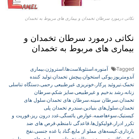
نکاتی درمورد سرطان تخمدان و بیماری های مربوط به تخمدان
نکاتی درمورد سرطان تخمدان و
بیماری های مربوط به تخمدان
Tagged
آمنوره
،
استئوبلاست‌ها
،
استروژن
،
بیماری
آندومتریوز
،
پوکی استخوان
،
پیچش تخمدان
،
تولید کننده
تخمک
،
تیروئید پرکار
،
خونریزی غیرطبیعی رحمی
،
دستگاه تناسلی
زنانه
،
رشد بدخیم و غیرطبیعی
،
سایز شكم
،
سرطان
تخمدان
،
سرطان سینه
،
سرطان ‌های تخمدان
،
سلول های
تخمدان
،
سلول‌های بنیادین
،
سندرم تخمدان پلی
کیستیک
،
سوءهاضمه
،
عوارض یائسگی
،
غدد درون ریز
،
فوریت و
تكرر ادرار
،
فولیکول‌ها
،
قاعدگی نامنظم
،
قرص ‌های ضد
بارداری
،
کیسه‌های مملو از مایع
،
گناد یا غده جنسی
،
نفخ
شكم
،
نکاتی درمورد سرطان تخمدان و بیماری های مربوط به