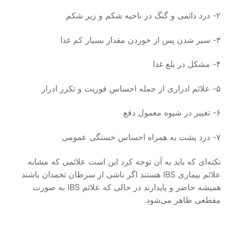
۲- درد دائمی و گنگ در ناحیه شكم و زیر شكم
۳- سیر شدن پس از خوردن مقدار بسیار كم غذا
۴- مشكل در بلع غذا
۵- علائم ادراری از جمله احساس فوریت و تكرر ادرار
۶- تغییر در شیوه معمول دفع
۷- درد پشت به همراه احساس خستگی عمومی
نكته‌ای كه باید به آن توجه كرد این است علائمی كه مشابه
علائم بیماری IBS هستند اگر ناشی از سرطان تخمدان باشند
همیشه حاضر و پایدارند در حالی كه علائم IBS به صورت
مقطعی ظاهر می‌شود.