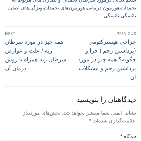
تخمدان
،
هورمون درمانی
،
هورمون‌های تخمدان
،
ویژگی‌های اصلی
یائسگی
،
یائسگی
راهبری
NEXT
PREVIOUS
نوشته
Next
Previous
جراحی هیسترکتومی
همه چیز در مورد سرطان
post:
post:
(برداشتن رحم ) چرا و
ریه / علت و عوارض
چگونه؟ همه چیز در مورد
سرطان ریه همراه با روش
برداشتن رحم و مشکلات
درمان آن
آن
دیدگاهتان را بنویسید
نشانی ایمیل شما منتشر نخواهد شد.
بخش‌های موردنیاز
علامت‌گذاری شده‌اند
*
دیدگاه
*