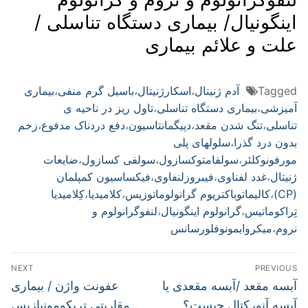
اینگونیال/ بیماری دستگاه تناسلی /
علت و علائم بیماری
Tagged
آدم ژنیتال
،
اسکارژنیتال
،
باسیل گرم منفی
،
بیماری
آمیزشی
،
بیماری دستگاه تناسلی
،
تاول ریز در ناحیه ی
تناسلی
،
تنگ شدن مقعد
،
دپیگمانتاسیون
،
دفع دردناک مدفوع
،
زخم
بدون درد گذرا
،
سلولهای پلی
مورفونوکلئر
،
سولفامتوکسازول
،
سولفی کسازول
،
ضایعات
ژنیتال
،
غدد لفناوی
،
فیبروزلنفاوی
،
فیکساسیون کمپلمان
(CP)
،
کالیماتوباکتریوم گرانولوماتوزیس
،
کلامیدیا
،
کِلامیدیا
تِراکوماتیس
،
گرانولوم اینگونیال
،
لنفوگرانولوم و
نروم
،
میکروایمونوفلورسانس
راهبری
NEXT
PREVIOUS
نوشته
Next
Previous
آبسه مقعد /آبسه مقعدی یا
عفونت واژن / بیماری
post:
post:
آبسه آنورکتال چیست؟
مقاربتی تریکومونیازیس