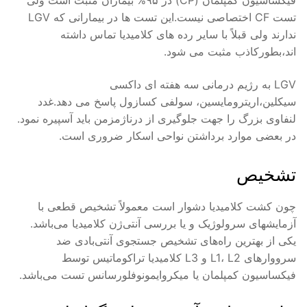
فیکساسیون کمپلمان (CP) در ۹۵% بیماران مثبت است ولی
تست CF اختصاصی نیست.این تست ها در بیمارانی که LGV
ندارند ولی قبلاً با سایر رده های کلامیدیا تماس داشته
اند،بطورکاذب مثبت می شود.
LGV به رژیم درمانی سه هفته ای داکسی
سیکلین،اریترومایسین، سولفی کسازول پاسخ می دهد.غدد
لنفاوی بزرگ را جهت جلوگیری از درناژمزمن باید آسپیره نمود.
در بعضی موارد برداشتن نواحی اسکار ضروری است.
تشخیص
چون کشت کلامیدیا دشوار است معمولاً تشخیص قطعی با
آزمایشهای سرولوژیک و یا بررسی آنتی‌ژن کلامیدیا می‌باشد.
یکی از بهترین راه‌های تشخیص جستجوی آنتی‌بادی ضد
سرووارهای L1، L2 و L3 کلامیدیا تراکوماتیس توسط
فیکساسیون کمپلمان یا میکروایمونوفلورسانس تست می‌باشد.