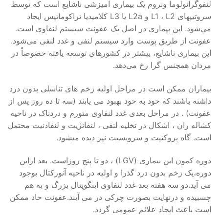
لنفوگرانولوما ونروم یک بیماری آمیزشی ناشایع است که توسط
سروتیپهای L1 ، L2 و L2a یا L3 کلامیدیا تراکوماتیس ایجاد
می‌شود. این بیماری در اصل یک عفونت سیستم لنفاوی است.
عفونت از طریق پوست وارد سیستم لنفی و غدد لنفی می‌شود.
این بیماری ناشایع، بیشتر در کشورهای توسعه یافته خصوصاً در
مردان همجنس‌ گرا رخ می‌دهد.
بیماران ممکن است در مراحل اولیه زخم های تناسلی بدون درد
داشته باشند که خود به خود بهبود می یابند (سه تا ده روز پس از
عفونت) . در مراحل بعدی غدد لنفاوی متورم و دردناک در ناحیه
کشاله ران ، اشکال در تخلیه لنفی ، لنفانژیت و لنفادنیت محتمل
است. گاه پروکتیت و سرویسیت نیز دیده میشود.
دوره کمون این بیماری (LGV) ، دو تا پنج روزاست. بعد ازاین
دوره،یک زخم بدون درد گذرا و اولیه در ناحیه آنورکتال بوجود
می آید.دو سه هفته بعد غدد لنفاوی اینگوینال بزرگ و به هم
چسبیده و درنهایت بصورت چرکی در می آیند.عفونت حاد ممکن
است باعث ایجاد علائم عمومی گردد.