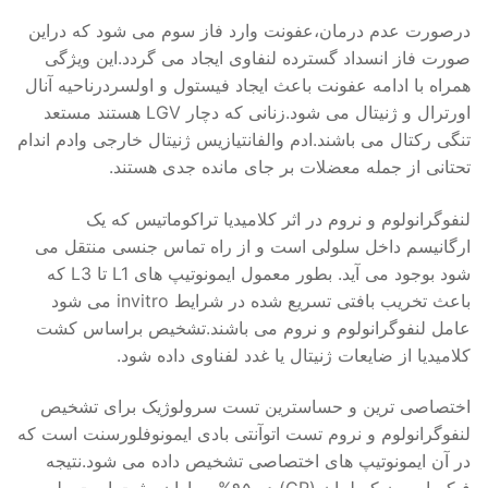
درصورت عدم درمان،عفونت وارد فاز سوم می شود که دراین
صورت فاز انسداد گسترده لنفاوی ایجاد می گردد.این ویژگی
همراه با ادامه عفونت باعث ایجاد فیستول و اولسردرناحیه آنال
اورترال و ژنیتال می شود.زنانی که دچار LGV هستند مستعد
تنگی رکتال می باشند.ادم والفانتیازیس ژنیتال خارجی وادم اندام
تحتانی از جمله معضلات بر جای مانده جدی هستند.
لنفوگرانولوم و نروم در اثر کلامیدیا تراکوماتیس که یک
ارگانیسم داخل سلولی است و از راه تماس جنسی منتقل می
شود بوجود می آید. بطور معمول ایمونوتیپ های L1 تا L3 که
باعث تخریب بافتی تسریع شده در شرایط invitro می شود
عامل لنفوگرانولوم و نروم می باشند.تشخیص براساس کشت
کلامیدیا از ضایعات ژنیتال یا غدد لفناوی داده شود.
اختصاصی ترین و حساسترین تست سرولوژیک برای تشخیص
لنفوگرانولوم و نروم تست اتوآنتی بادی ایمونوفلورسنت است که
در آن ایمونوتیپ های اختصاصی تشخیص داده می شود.نتیجه