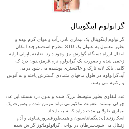
گرانولوم اینگوینال
گرانولوم اینگوینال یک بیماری نادردرآب و هوای گرم بوده و
بطور معمول به عنوان یک STD مطرح است.هرچند امکان
انتقال ازراه دستگاه گوارش نیز وجود دارد. ضایعه پاپولی اولیه
زخمی شده و بصورت یک گرانولوم نرم،قرمز،بدون درد که
گاهی بایک لایه نازک و خاکستری پوشیده می شود درمی
آید.گرانولوم در طول ماههای متمادی گسترش یافته و به آنوس
و رکتوم می رسد.
غدد لنفاوی بطور متوسط بزرگ شده و بدون درد هستند.این غدد
چرکی نیستند. عفونت مذکورمی تواند مزمن شده و بصورت یک
بیماری طولانی مدت درآید که سبب ایجاد
اسکارژنیتال،دپیگمانتاسیون و همینطورفیبروزلنفاوی و آدم
ژنیتال می شود.سرطان در نواحی گرانولوماتوز گزاش شده