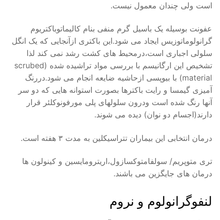
است ولی چندان معمول نیست.
عفونت بوسیله یک باسیل گرم منفی بنام کالیماتوباکتریوم
گرانولوماتوزیس ایجاد می شود.این باکتری ازآنجایی که یک انگل
سلولی اجباری است،درمحیط های کشت رشد نمی کند لذا
تشخیص این ارگانیسم با بررسی مواد تراشیده شده (scrubed
material) با بیوپسی ازحاشیه ضایعه انجام می شود.دررنگ
آمیزی گیمسا و رایت باکترها بصورت استوانه هایی که دو سر
آنها رنگ شده است ودرون سلولهای پلی مورفونوکلئر قرار
دارند(اجسام دو نوان) دیده می شوند.
درمان انتخابی این بیماران تتراسیکلین به مدت ۳ هفته است.
تری متوپریم/ سولفامتوکسازول،اریترومایسین و کینولون ها
درمان های جایگزین می باشند.
لنفوگرانولوم و نروم