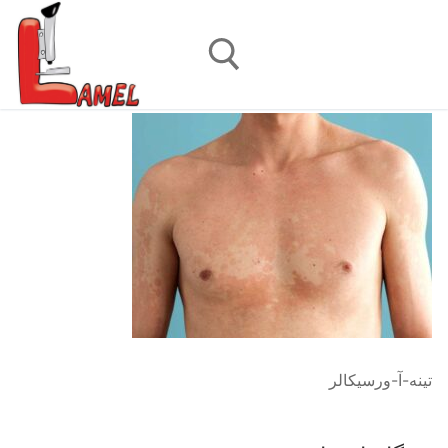
رش
ه
حتوا
جستجو برای:
تینه-آ-ورسیکالر