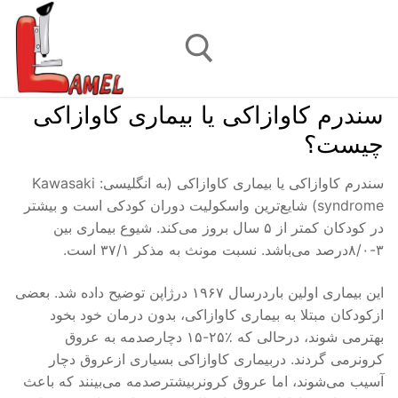
رش
ه
حتوا
سندرم کاوازاکی یا بیماری کاوازاکی
جستجو برای:
چیست؟
سندرم کاوازاکی یا بیماری کاوازاکی (به انگلیسی: Kawasaki
syndrome) شایع‌ترین واسکولیت دوران کودکی است و بیشتر
در کودکان کمتر از ۵ سال بروز می‌کند. شیوع بیماری بین
۳-۸/۰درصد می‌باشد. نسبت مونث به مذکر ۳۷/۱ است.
این بیماری اولین باردرسال ۱۹۶۷ درژاپن توضیح داده شد. بعضی
ازکودکان مبتلا به بیماری کاوازاکی، بدون درمان خود بخود
بهترمی شوند، درحالی که ٪۲۵-۱۵ دچارصدمه به عروق
کرونرمی گردند. دربیماری کاوازاکی بسیاری ازعروق دچار
آسیب می‌شوند، اما عروق کرونربیشترصدمه می‌بینند که باعث