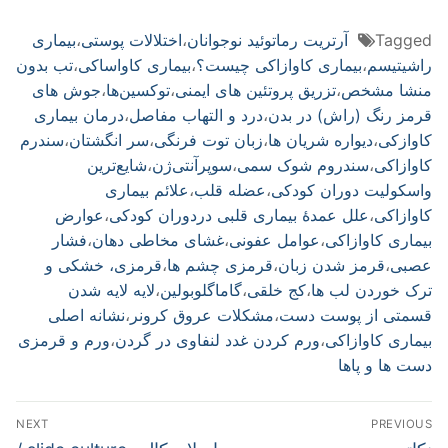
Tagged
آرتریت رماتوئید نوجوانان
،
اختلالات پوستی
،
بیماری
راشیتیسم
،
بیماری کاوازاکی چیست؟
،
بیماری کاواساکی
،
تب بدون
منشا مشخص
،
تزریق پروتئین های ایمنی
،
توکسین‌ها
،
جوش های
قرمز رنگ (راش) در بدن
،
درد و التهاب مفاصل
،
درمان بیماری
کاوازکی
،
دیواره شریان ها
،
زبان توت فرنگی
،
سر انگشتان
،
سندرم
کاوازاکی
،
سندروم شوک سمی
،
سوپرآنتی‌ژن‌
،
شایع‌ترین
واسکولیت دوران کودکی
،
عضله قلب
،
علائم بیماری
کاوازاکی
،
علل عمدهٔ بیماری قلبی دردوران کودکی
،
عوارض
بیماری کاوازاکی
،
عوامل عفونی
،
غشای مخاطی دهان
،
فشار
عصبی
،
قرمز شدن زبان
،
قرمزی چشم ها
،
قرمزی، خشکی و
ترک خوردن لب ها
،
کج خلقی
،
گاماگلوبولین
،
لایه لایه شدن
قسمتی از پوست دست
،
مشکلات عروق کرونر
،
نشانه اصلی
بیماری کاوازاکی
،
ورم کردن غدد لنفاوی در گردن
،
ورم و قرمزی
دست ها و پاها
راهبری
NEXT
PREVIOUS
Next
Previous