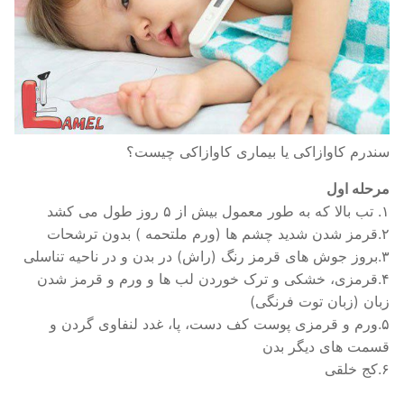
سندرم کاوازاکی یا بیماری کاوازاکی چیست؟
مرحله اول
۱. تب بالا که به طور معمول بیش از ۵ روز طول می کشد
۲.قرمز شدن شدید چشم ها (ورم ملتحمه ) بدون ترشحات
۳.بروز جوش های قرمز رنگ (راش) در بدن و در ناحیه تناسلی
۴.قرمزی، خشکی و ترک خوردن لب ها و ورم و قرمز شدن
زبان (زبان توت فرنگی)
۵.ورم و قرمزی پوست کف دست، پا، غدد لنفاوی گردن و
قسمت های دیگر بدن
۶.کج خلقی