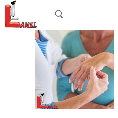
رش
ه
حتوا
جستجو برای: