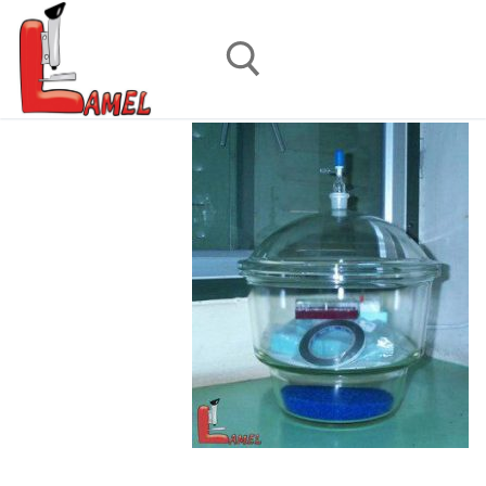
رش
ه
حتوا
جستجو برای: