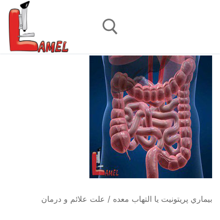
رش
ه
حتوا
جستجو برای:
بيماري پريتونيت یا التهاب معده / علت علائم و درمان