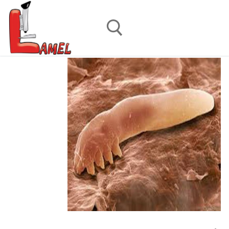
رش
ه
حتوا
جستجو برای: