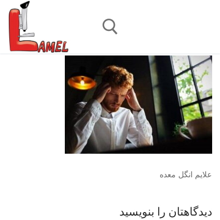
رش
ه
حتوا
جستجو برای:
علایم انگل معده
دیدگاهتان را بنویسید