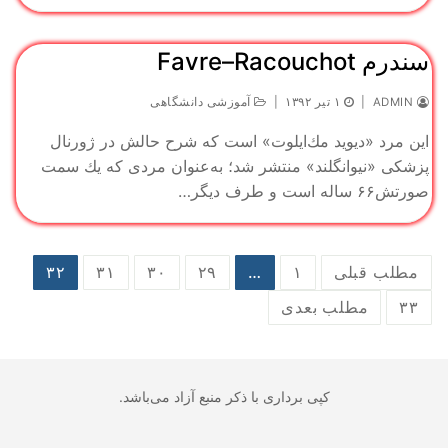
سندرم Favre–Racouchot
ADMIN
|
۱ تیر ۱۳۹۲
|
آموزشی دانشگاهی
اين مرد «دیوید مك‌ایلوت» است كه شرح حالش در ژورنال
پزشكی «نیوانگلند» منتشر شد؛ به‌عنوان مردی كه یك سمت
صورتش۶۶ ساله است و طرف دیگر…
صفحه‌بندی
مطلب قبلی
۱
…
۲۹
۳۰
۳۱
۳۲
نوشته‌ها
۳۳
مطلب بعدی
کپی برداری با ذکر منبع آزاد می‌باشد.