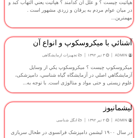
هپاتيت چيست ؟ و علل آن كدامند ؟ هپاتيت يعني التهاب كبد و
در ميان عوام مردم به يرقان و زردي مشهور است .
مهمترين…
آشنائي با ميكروسكوپ و انواع آن
ADMIN
|
۳ تیر ۱۳۹۲
|
تجهیزات ازمایشگاهی
میکروسکوپ چیست ؟ ميكروسكوپ يكي از وسايل
آزمايشگاهي اصلي در آزمايشگاه گياه شناسي، دامپزشکی،
علوم زیستی و حتی مواد و متالوژی است. با توجه به…
لیشمانیوز
ADMIN
|
۲ تیر ۱۳۹۲
|
انگل شناسی
در سال ۱۹۰۰ لیشمن دامپزشک فرانسوی در طحال سربازی