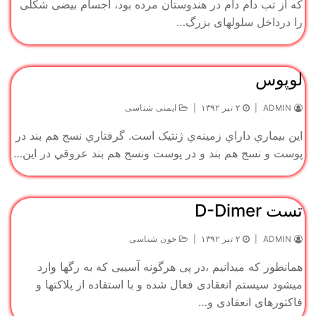
که از تب دام دام در هندوستان مرده بود، اجسام بیضی شکلی
را درداخل سلولهای بزرگ…
لوپوس
ADMIN
|
۲ تیر ۱۳۹۲
|
ایمنی شناسی
اين بيماري داراي زمينه‌ي ژنتيک است. گرفتاري نسج هم بند در
پوست و نسج هم بند و در پوست ونسج هم بند عروقي در اين…
تست D-Dimer
ADMIN
|
۲ تیر ۱۳۹۲
|
خون شناسی
همانطور که میدانیم ،در پی هرگونه آسیبی که به رگها وارد
میشود سیستم انعقادی فعال شده و با استفاده از پلاکتها و
فاکتورهای انعقادی و…