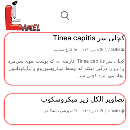
رش
ه
حتوا
کچلی سر Tinea capitis
جستجو برای:
ADMIN
|
۸ تیر ۱۳۹۲
|
قارچ شناسی
کچلی سر Tinea capitis عارضه ای که پوست ,موی سر,مژه
و ابرو را درگیر میکند که توسط میکروسپوروم و ترایکوفایتون
ایجاد می شود کچلی سر…
تصاویر الکل زیر میکروسکوپ
ADMIN
|
۷ تیر ۱۳۹۲
|
آموزشی دانشگاهی