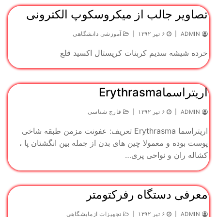
تصاویر جالب از میکروسکوپ الکترونی
ADMIN
|
۶ تیر ۱۳۹۲
|
آموزشی دانشگاهی
خرده شیشه سدیم کربنات کریستال اکسید قلع
اریتراسماErythrasma
ADMIN
|
۶ تیر ۱۳۹۲
|
قارچ شناسی
اریتراسما Erythrasma تعریف: عفونت مزمن طبقه شاخی
پوست بوده و معمولا چین های بدن از جمله بین انگشتان پا ،
کشاله ران و نواحی پری…
معرفی دستگاه رفرکتومتر
ADMIN
|
۶ تیر ۱۳۹۲
|
تجهیزات ازمایشگاهی